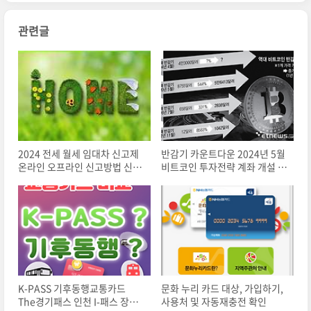
관련글
2024 전세 월세 임대차 신고제
반감기 카운트다운 2024년 5월
온라인 오프라인 신고방법 신고
비트코인 투자전략 계좌 개설 방
의무자
법
K-PASS 기후동행교통카드
문화 누리 카드 대상, 가입하기,
The경기패스 인천 I-패스 장단
사용처 및 자동재충전 확인