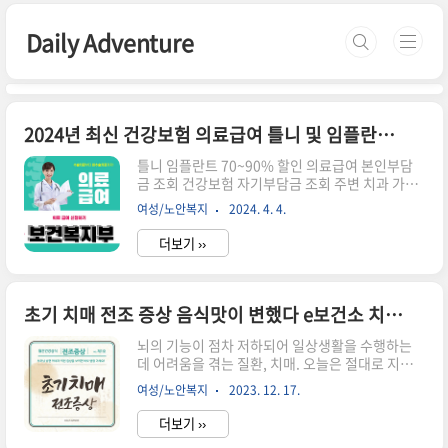
본문 바로가기
Daily Adventure
2024년 최신 건강보험 의료급여 틀니 및 임플란트 지원제도 65세 이상
틀니 임플란트 70~90% 할인 의료급여 본인부담
금 조회 건강보험 자기부담금 조회 주변 치과 가격
및 후기 의료급여 신청 방법 의료급여 건강보험 적
여성/노안복지
2024. 4. 4.
용 틀니 및 임플란트 지원제도에 대한 안내입니다.
치아는 건강한 일상생활을 영위하기 위해 매우 중
더보기 ››
요한 부분입니다. 특히 고령화 사회로 접어들면서
노인 인구의 치아 건강 문제는 더욱 중요한 관심사
가 되고 있습니다. 건강보험 가입 중인 65세 이상
가입자는 치과 틀니 및 임플란트 지원 혜택을 받을
초기 치매 전조 증상 음식맛이 변했다 e보건소 치매치료관리비 지원사업
수 있습니다. 반드시 시술 전에 신청하고 절차를 밟
은 뒤, 승인을 받은 후에야 혜택을 받을 수 있으니
뇌의 기능이 점차 저하되어 일상생활을 수행하는
꼭 먼저 신청하셔서 최대 90%(의료급여) ~ 70%
데 어려움을 겪는 질환, 치매. 오늘은 절대로 지나
(건강보험) 의 혜택을 챙기시기 바랍니다. 경제적
쳐서 안 되는 일상에서 보이는 치매 전조 증상과 e
여성/노안복지
2023. 12. 17.
어려움으로 인해 적절한 치과 치료를 받지 못하는
보건소에서 지원하는 치매치료관리비 지원사업에
이들을 위해, 정부..
대해 알아보겠습니다. 알츠하이머라는 이름이 있
더보기 ››
지만 아직도 치매라는 말이 더 와닿는 부분이 있지