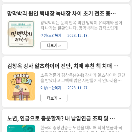
요? 치매는 증세가 급격히 나빠지는 경우가 많아
서, 전조증상을 잘 알아두는 것이 중요합니다. 오늘
글을 통해 초기 치매 전조증상에 대해 잘 알아두시
망막박리 원인 백내장 녹내장 차이 초기 전조 증상 예방법
기 바랍니다. 꼭! 아래 해당 페이지에 적혀있는 예
망막박리는 눈의 안쪽 벽인 망막이 유리체와 떨어
방법도 읽어보시고 실생활에서 가족들과 함께 실천
져 나가는 질환입니다. 망막박리는 갑작스럽게 발
하시면서 건강한 노후를 준비하세요. 함께 하면 좋
생하는 경우가 많지만, 일부 환자에서는 전조증상
은 글 1 아래 해당 페이지에서 어르신을 위해 우리
여성/노안복지
2023. 12. 17.
이 나타날 수 있습니다. 오늘은 망막박리의 원인과
동네 보건소에도 물리치료실과 한의약, 치과 등의
전조증상과 예방법, 눈에 좋은 음식을 살펴, 조기
사업도 진행하고 있는지 꼭 확인해 보..
더보기 ››
발견과 실명을 예방하는 데 도움이 될 수는 방법들
을 알아보겠습니다. 백내장 녹내장과는 또 어떤 차
이가 있는지도 함께 살펴보세요. 망막은 눈의 안쪽
벽에 있는 얇은 막으로, 시각 정보를 뇌로 전달하는
김창옥 강사 알츠하이머 진단, 치매 추천 책 치매 증상 10가지
역할을 합니다. 망막박리가 발생하면 망막이 손상
소통 전문가 김창옥(49세) 강사가 알츠하이머 진단
되어 시력 저하, 시야 장애, 심하면 실명에 이를 수
을 받았다고 고백해 많은 사람들에게 안타까움을
도 있습니다. 둘러보신 후 꼭! 아래 해당 페이지에
주고 있습니다. 오늘은 대표적인 치매 증상 10가지
적혀있는 예방법도 읽어보시고 실생활에서 실천하
여성/노안복지
2023. 11. 27.
와 치매 가족을 둔 분들에게 추천하는 치매관련 책
세요. 혹시 다른 질환이 의심된다면 아래 카드 해당
2권에 대해 적어봅니다. 김창옥 강사는 지난 23일
페이지에서 전조 증상과 예방..
더보기 ››
유튜브 채널 '김창옥TV'에서 "최근 들어 기억력이
감퇴하는 증상을 느껴 병원을 찾았고, 알츠하이머
진단을 받았다"고 밝혔습니다. 무슨 일이 있었는지
아래 기사들을 살펴보았습니다. 김창옥 강사는 "최
노년, 연금으로 충분할까? 내 납입연금 조회 및 예상 수령액 조회하기
근 3~5년 동안 증상을 모르고 지내왔다"며 "그래
한국의 중장년층은 노년을 대비해 퇴직 연금과 국
서 강의하기가 어려웠고, 12월에 추가 검사를 받을