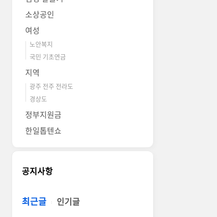
소상공인
여성
노안복지
국민 기초연금
지역
광주 전주 전라도
경상도
정부지원금
한일톱텐쇼
공지사항
최근글
인기글