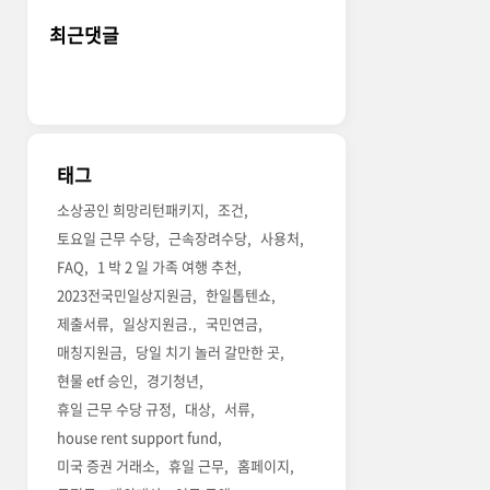
최근댓글
태그
소상공인 희망리턴패키지
조건
토요일 근무 수당
근속장려수당
사용처
FAQ
1 박 2 일 가족 여행 추천
2023전국민일상지원금
한일톱텐쇼
제출서류
일상지원금.
국민연금
매칭지원금
당일 치기 놀러 갈만한 곳
현물 etf 승인
경기청년
휴일 근무 수당 규정
대상
서류
house rent support fund
미국 증권 거래소
휴일 근무
홈페이지