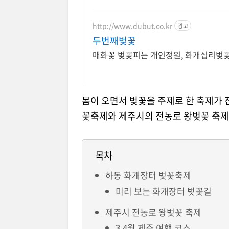
http://www.dubut.co.kr
광고
두번째벚꽃
매화꽃 벚꽃피는 개인정원, 화개십리벚꽃길
봄이 오면서 벚꽃을 주제로 한 축제가 
꽃축제와 제주시의 전농로 왕벚꽃 축제
목차
하동 화개장터 벚꽃축제
미리 보는 화개장터 벚꽃길
제주시 전농로 왕벚꽃 축제
3,4월 제주 여행 코스