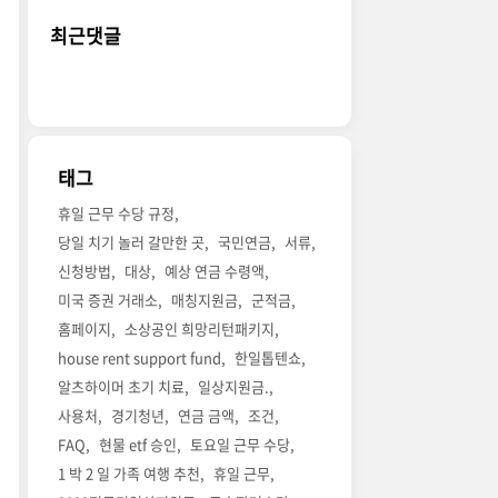
최근댓글
태그
휴일 근무 수당 규정
당일 치기 놀러 갈만한 곳
국민연금
서류
신청방법
대상
예상 연금 수령액
미국 증권 거래소
매칭지원금
군적금
홈페이지
소상공인 희망리턴패키지
house rent support fund
한일톱텐쇼
알츠하이머 초기 치료
일상지원금.
사용처
경기청년
연금 금액
조건
FAQ
현물 etf 승인
토요일 근무 수당
1 박 2 일 가족 여행 추천
휴일 근무