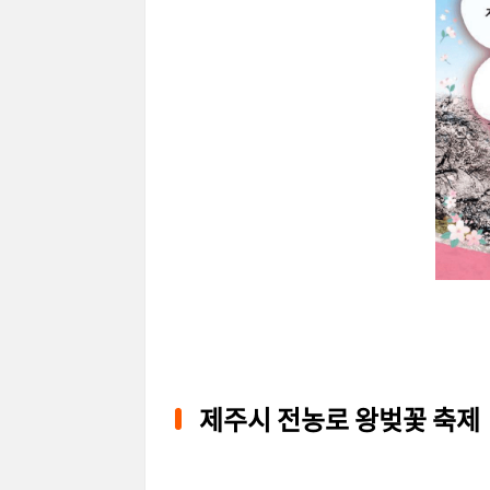
제주시 전농로 왕벚꽃 축제