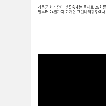
하동군 화개장터 벚꽃축제는 올해로 26회를 
일부터 24일까지 화개면 그린나래광장에서
미리 보는 화개장터 벚꽃길