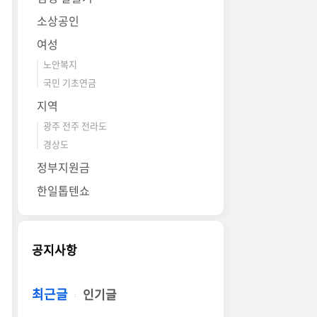
소상공인
여성
노안복지
국민 기초연금
지역
광주 전주 전라도
경상도
정부지원금
한일톱텐쇼
공지사항
최근글
인기글