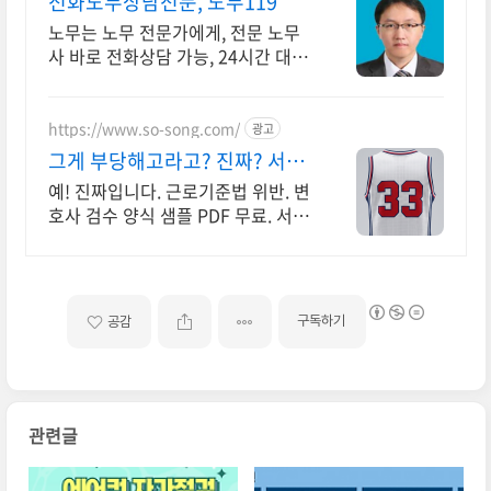
전화노무상담전문, 노무119
노무는 노무 전문가에게, 전문 노무
사 바로 전화상담 가능, 24시간 대기
중.
https://www.so-song.com/
광고
그게 부당해고라고? 진짜? 서면
가격 공개합니다
예! 진짜입니다. 근로기준법 위반. 변
호사 검수 양식 샘플 PDF 무료. 서면
종류별로 금액이 정해져 있습니다.
사건 규모에 따라 달라지지 않습니다
구독하기
공감
관련글