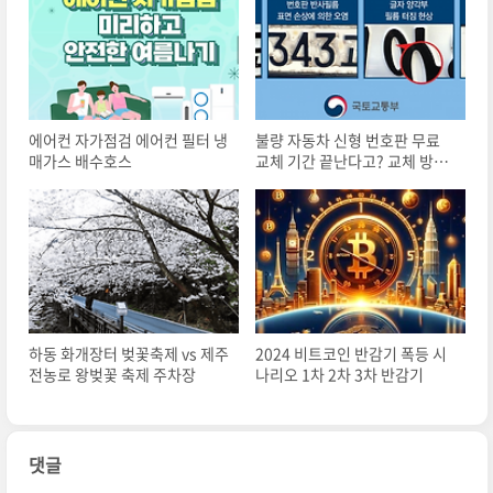
에어컨 자가점검 에어컨 필터 냉
불량 자동차 신형 번호판 무료
매가스 배수호스
교체 기간 끝난다고? 교체 방법
교체 비용
하동 화개장터 벚꽃축제 vs 제주
2024 비트코인 반감기 폭등 시
전농로 왕벚꽃 축제 주차장
나리오 1차 2차 3차 반감기
댓글