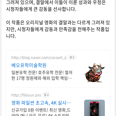
그려져 있으며, 결말에서 이들이 이룬 성과와 우정은
시청자들에게 큰 감동을 선사합니다.
이 작품은 오리지널 영화의 결말과는 다르게 그려져 있
지만, 시청자들에게 감동과 만족감을 전해주는 작품입
니다.
http://blog.naver.com/cocoart_jj
광고
베오유학미술학원
일본유학 전문! 호주유학 전문! 철저
한 17명 정원제와 해외 입학 책임제
진행!
http://filesun.pro
광고
영화 파일썬 초고속, 4K 실시간
보기!
신규가입 0원 이벤트! 최신 영화,드
라마,애니 모두 무료! 4K 스트리밍