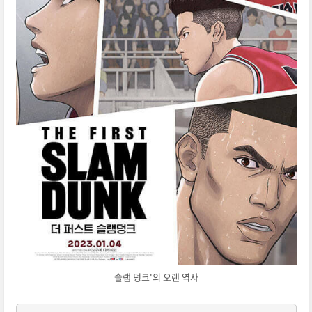
슬램 덩크'의 오랜 역사