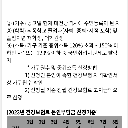
② (거주) 공고일 현재 대전광역시에 주민등록이 된 자
③ (학력) 최종학교 졸업자(자퇴·중퇴·제적 포함) 및
졸업학년 재학생, 대학원생
④ (소득) 가구 기준 중위소득 120% 초과 ~ 150% 이
하인 자* 또는 120% 이하 중 국민취업지원제도 탈락
자
* 가구원수 및 중위소득 산정방법
1) 신청인 본인이 속한 건강보험 자격확인서
상 가구원수 확인
2) 신청월 기준 전월 건강보험료 고지금액으
로 산정
[2023년 건강보험료 본인부담금 산정기준]
1인
2인
3인
4인
5인
6인
7인
8인