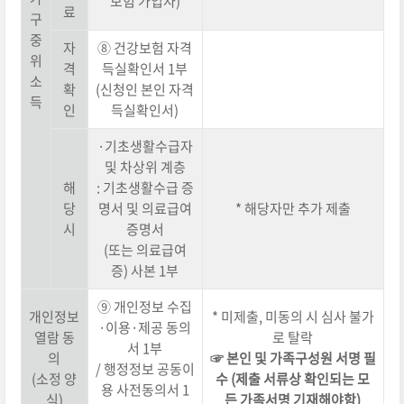
보험 가입자)
료
구
중
자
⑧ 건강보험 자격
위
격
득실확인서 1부
소
확
(신청인 본인 자격
득
인
득실확인서)
·기초생활수급자
및 차상위 계층
해
: 기초생활수급 증
당
명서 및 의료급여
* 해당자만 추가 제출
시
증명서
(또는 의료급여
증) 사본 1부
⑨ 개인정보 수집
개인정보
* 미제출, 미동의 시 심사 불가
·이용·제공 동의
열람 동
로 탈락
서 1부
의
☞ 본인 및 가족구성원 서명 필
/ 행정정보 공동이
(소정 양
수 (제출 서류상 확인되는 모
용 사전동의서 1
식)
든 가족서명 기재해야함)