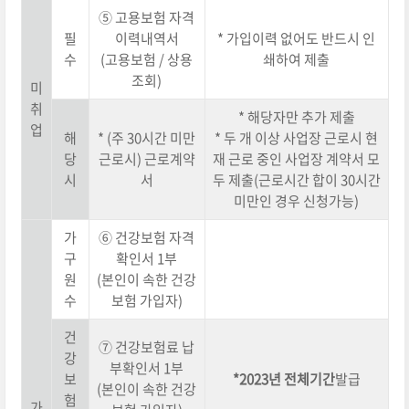
⑤ 고용보험 자격
필
이력내역서
* 가입이력 없어도 반드시 인
수
(고용보험 / 상용
쇄하여 제출
조회)
미
취
* 해당자만 추가 제출
업
해
* (주 30시간 미만
* 두 개 이상 사업장 근로시 현
당
근로시) 근로계약
재 근로 중인 사업장 계약서 모
시
서
두 제출(근로시간 합이 30시간
미만인 경우 신청가능)
가
⑥ 건강보험 자격
구
확인서 1부
원
(본인이 속한 건강
수
보험 가입자)
건
⑦ 건강보험료 납
강
부확인서 1부
보
*2023년 전체기간
발급
(본인이 속한 건강
험
가