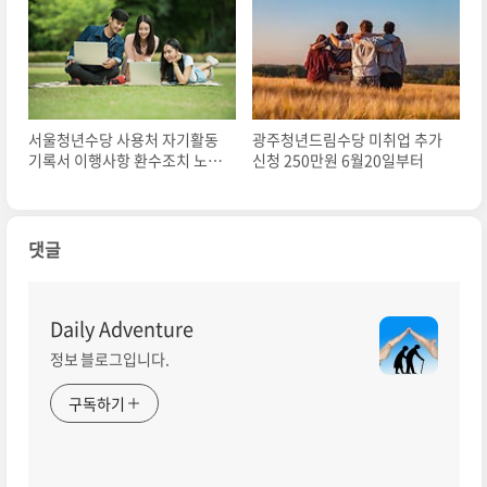
서울청년수당 사용처 자기활동
광주청년드림수당 미취업 추가
기록서 이행사항 환수조치 노트
신청 250만원 6월20일부터
북? 술집?
댓글
Daily Adventure
정보 블로그입니다.
구독하기