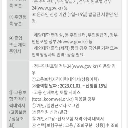
·동 주민센터, 무인발급기, 정부민원포털 정부
록 초본
24(www.gov.kr) 등
☞ 온라인 신청 기간 (1일~15일) 발급된 서류만 인
③ 주민등
정
록 등본
·해당대학 행정실, 동 주민센터, 무인발급기, 정부
④ 졸업
민원포털 정부24(www.gov.kr) 등
또는 재학
·해외대학 졸업(제적) 등의 경우 공인된 기관 또는
증명서
번역행정사의 번역·공증 필요
·정부민원포털 정부24(www.gov.kr) 이용할 경
우
①고용보험자격이력내역서(상용이력)
②
출력할 날짜 : 2023.01.01. ~ 신청월 15일
⑤ 고용보
·고용 산재보험 토탈 서비스
험 자격이
(total.kcomwel.or.kr) 이용할 경우
력내역서
① 개인/일반근로자 로그인
(고용보험
② 증명원 신청/발급
/ 상용조
③ 개인>고용·산재보험 자격 이력 내역서
회)
④ 선택[보험구분 : 고용 / 조회구분 : 상용] 후 조회