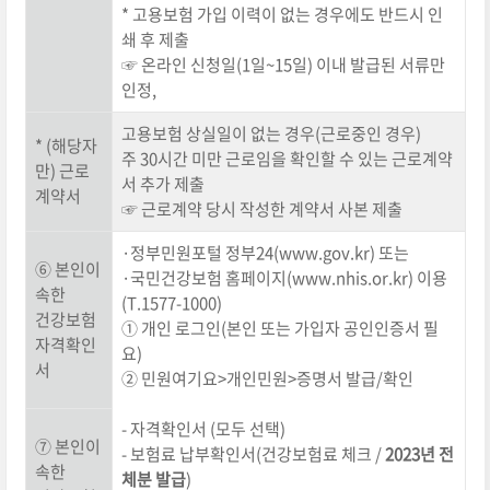
* 고용보험 가입 이력이 없는 경우에도 반드시 인
쇄 후 제출
☞ 온라인 신청일(1일~15일) 이내 발급된 서류만
인정,
고용보험 상실일이 없는 경우(근로중인 경우)
* (해당자
주 30시간 미만 근로임을 확인할 수 있는 근로계약
만) 근로
서 추가 제출
계약서
☞ 근로계약 당시 작성한 계약서 사본 제출
·정부민원포털 정부24(www.gov.kr) 또는
⑥ 본인이
·국민건강보험 홈페이지(www.nhis.or.kr) 이용
속한
(T.1577-1000)
건강보험
① 개인 로그인(본인 또는 가입자 공인인증서 필
자격확인
요)
서
② 민원여기요>개인민원>증명서 발급/확인
- 자격확인서 (모두 선택)
⑦ 본인이
- 보험료 납부확인서(건강보험료 체크 /
2023년 전
속한
체분 발급
)