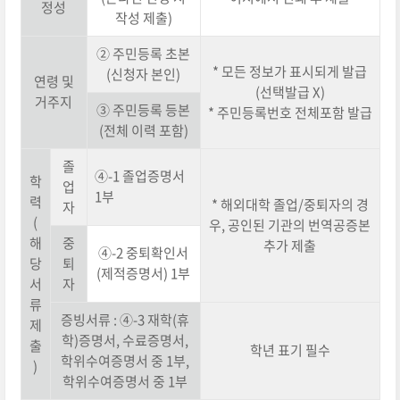
정성
작성 제출)
② 주민등록 초본
* 모든 정보가 표시되게 발급
(신청자 본인)
연령 및
(선택발급 X)
거주지
③ 주민등록 등본
* 주민등록번호 전체포함 발급
(전체 이력 포함)
졸
④-1 졸업증명서
학
업
1부
력
* 해외대학 졸업/중퇴자의 경
자
(
우, 공인된 기관의 번역공증본
해
중
추가 제출
④-2 중퇴확인서
당
퇴
(제적증명서) 1부
서
자
류
증빙서류 : ④-3 재학(휴
제
학)증명서, 수료증명서,
출
학년 표기 필수
학위수여증명서 중 1부,
)
학위수여증명서 중 1부