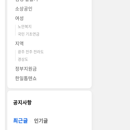
소상공인
여성
노안복지
국민 기초연금
지역
광주 전주 전라도
경상도
정부지원금
한일톱텐쇼
공지사항
최근글
인기글