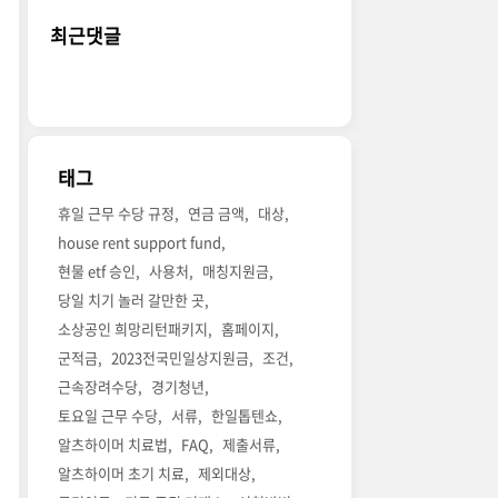
최근댓글
태그
휴일 근무 수당 규정
연금 금액
대상
house rent support fund
현물 etf 승인
사용처
매칭지원금
당일 치기 놀러 갈만한 곳
소상공인 희망리턴패키지
홈페이지
군적금
2023전국민일상지원금
조건
근속장려수당
경기청년
토요일 근무 수당
서류
한일톱텐쇼
알츠하이머 치료법
FAQ
제출서류
알츠하이머 초기 치료
제외대상