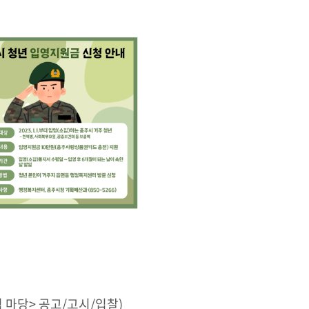
 마당> 공고/고시/입찰)