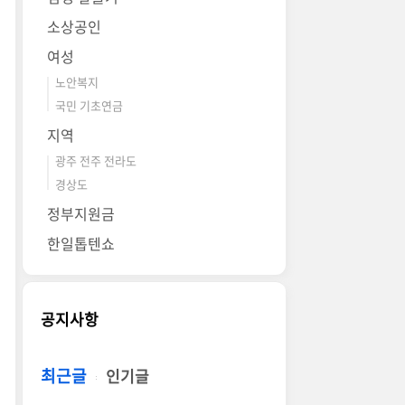
소상공인
여성
노안복지
국민 기초연금
지역
광주 전주 전라도
경상도
정부지원금
한일톱텐쇼
공지사항
최근글
인기글