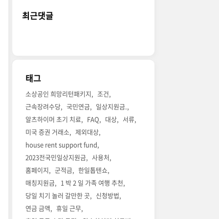
최근댓글
태그
소상공인 희망리턴패키지
조건
근속장려수당
국민연금
일상지원금.
알츠하이머 초기 치료
FAQ
대상
서류
미국 증권 거래소
제외대상
house rent support fund
2023전국민일상지원금
사용처
홈페이지
군적금
한일톱텐쇼
매칭지원금
1 박 2 일 가족 여행 추천
당일 치기 놀러 갈만한 곳
신청방법
연금 금액
휴일 근무