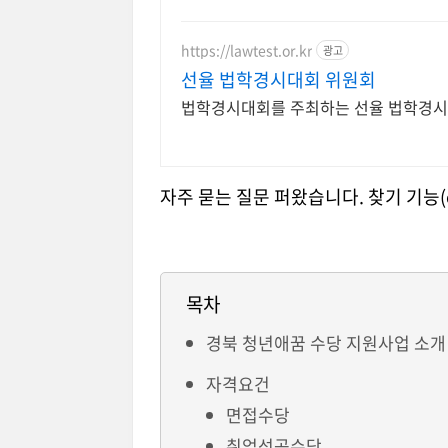
https://lawtest.or.kr
광고
선율 법학경시대회 위원회
법학경시대회를 주최하는 선율 법학경시
자주 묻는 질문 퍼왔습니다. 찾기 기능(
목차
경북 청년애꿈 수당 지원사업 소개
자격요건
면접수당
취업성공수당