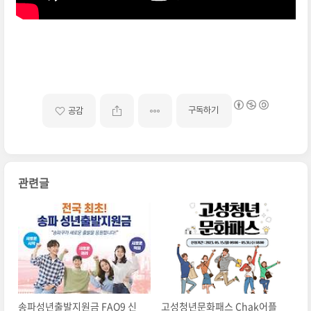
https://www.sfarm.or.kr/
구독하기
공감
관련글
송파성년출발지원금 FAQ9 신
고성청년문화패스 Chak어플