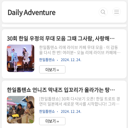
본문 바로가기
Daily Adventure
30회 한일 우정의 무대 모음 그때 그사람, 사랑해요 그대를, 제비꽃
한일톱텐쇼 리에 라이브 카페 무대 모음 - 이 감동
을 다시 한 번! 여러분~ 오늘 리에 라이브 카페에서
펼쳐진 무대들 너무 좋았죠? 하나하나 다시 정리해
한일톱텐쇼
2024. 12. 24.
보면서 그 감동을 나눠볼게요!오늘의 무대 라인업
>>>방송보러가기 ▶오늘의 무대 라인업1️⃣ 전유진
더보기 ››
&김다현 - '아이 좋아라'깜찍함 폭발! 두 사람의 케
미 최고였어요김다현의 '열두줄'도 대박! 폭발적인
고음 실화...?2️⃣ 마이진&별사랑 - '숫자 인생'"사춘
기 김다현, 고3병 전유진 때문에 힘들었다"는 사연
한일톱텐쇼 언니즈 막내즈 입꼬리가 올라가는 탕진잼 구경하기
너무 웃겼어요ㅋㅋ두 분의 하모니 완벽 그 자체!3️⃣
아키&어머니 - '천년의 고도'방송 최초 공개된 모녀
[한일톱텐쇼] 30회 다시보기 오픈! 한일 트로트 경
듀엣가족애가 느껴지는 따뜻한 무대였어요😊4️⃣
연이 일본에서 새로운 역사를 시작합니다! 그리고
린&리에 - '그때 그 사람'"모든 순간이 행복했으면
봉인해제된 한국톱 가수들의 지갑! 탕진잼♬ 탕진
한일톱텐쇼
2024. 12. 24.
하는 마음으로 준비했다"양국 대표 디바..
잼, 탕진잼♪ 쇼핑은 언제나 옳다! 일본 길거리, 시
장을 종횡누진 누리는 언니즈와 동생즈들의 영상으
더보기 ››
로 기분업! 양국 정상급 가수들의 특별 무대 보러가