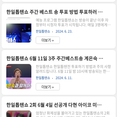
기 ▶️ https://daily4senior.com/304 양국
정상급 가수들의 특별 무대 보러가기
▶️ https://daily4senior.com/304
한일톱텐쇼 주간 베스트 송 투표 방법 투표하러 가기 투표앱 다운로드
예능 프로그램 한일톱텐쇼는 방송이 끝난 이후 자
정부터 시청자 투표가 시작됩니다. 매일 3명에게
투표가 가능하니 꼭 참여해주세요. 매주 일요일 자
한일톱텐쇼
2024. 6. 23.
정까지 매일 3팀에게 투표하세요! K-트롯 방송 허
브 | 한일톱텐쇼•현역가왕2•미스터트롯3본방사수
더보기 ››
시간 알림 ● 실시간 시청 ● 투표 참여 ● 국민판
정단 신청trot.drivemoments.kr지난 주부터 변
경된 투표 방식은 위 사이트에서 확인하세요! 앱 다
운로드 없이 홈페이지 가입만으로 매일 투표하실
한일톱텐쇼 6월 11일 3주 주간베스트송 계은숙 투표방법 재방송 mbn홈페이지다시보기
수 있습니다. 바뀐 한일톱텐쇼 투표 방법은 위 글에
한일톱텐쇼 한일톱텐전 투표하기 방법과 주의 사항
서 확인해주세요.투표에서 1위로 뽑힌 곡은 '주간
알려드립니다. 6월 11일 밤 10시에 방송되는 한일
베스트 송'으로 선정됩니다. 이번 글에서는 한일 톱
톱텐쇼 3회 3주차 주간베스트송 투표는 밤12시부
텐쇼 시청자 투표 방법에 대해 자세히 알아보겠습
한일톱텐쇼
2024. 6. 11.
터 시작됩니다. 더불어 한일톱텐쇼 방송 시간과 재
니다.한일 톱텐쇼 투표 방법한일 톱텐쇼 방송이 끝
방송 편성표, 스마트폰으로 실시간 시청하실 수 있
난 직후부터 네이버에..
더보기 ››
는 곳도 알려드립니다.한일톱텐쇼는 매주 화요일
MBN에서 저녁 9시 10분에 방송됩니다.한일톱텐
쇼 온에어 바로가기한일톱텐쇼 온에어 바로가기
👈지난 방송 다시보기👈주간베스트송 투표앱 바
한일톱텐쇼 2회 6월 4일 선공개 다현 아이코 미유 콜라보 밤 10시
로가기👈현역가왕 전국콘서트 일정👈아래 사진
엄청난 화제성을 몰아가고 있는 한일톱텐쇼의 2회
처럼 밤 10시 본방송 시간에 스마트폰으로 mbn홈