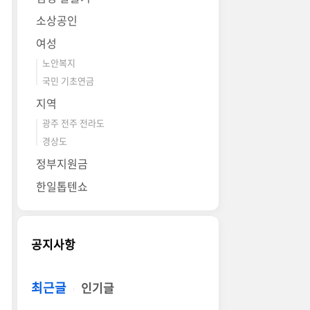
소상공인
여성
노안복지
국민 기초연금
지역
광주 전주 전라도
경상도
정부지원금
한일톱텐쇼
공지사항
최근글
인기글