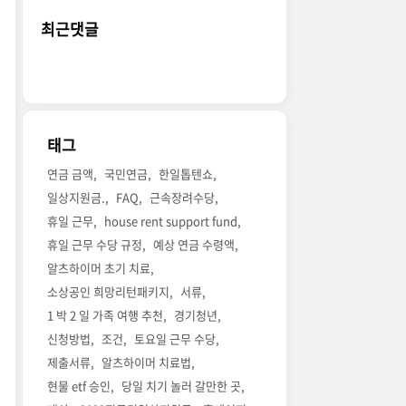
최근댓글
태그
연금 금액
국민연금
한일톱텐쇼
일상지원금.
FAQ
근속장려수당
휴일 근무
house rent support fund
휴일 근무 수당 규정
예상 연금 수령액
알츠하이머 초기 치료
소상공인 희망리턴패키지
서류
1 박 2 일 가족 여행 추천
경기청년
신청방법
조건
토요일 근무 수당
제출서류
알츠하이머 치료법
현물 etf 승인
당일 치기 놀러 갈만한 곳